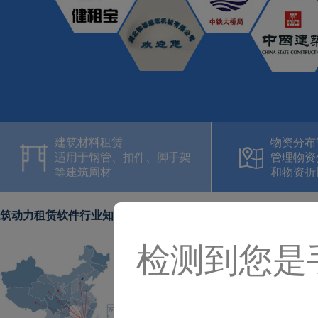
建筑材料租赁
物资分布
适用于钢管、扣件、脚手架
管理物资
等建筑周材
和物资折
筑动力租赁软件行业知识
检测到您是
不懂得改变“硬伤”的建材租赁
不懂得改变“硬伤”的建材租赁企业，是