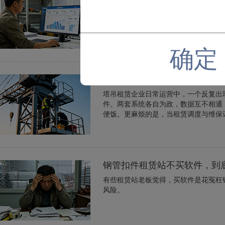
开建材租赁站的朋友，十有八九都是从
根扣件，几笔流水记下来，感觉账目清
的小账本，慢慢就变成了甩不掉的包袱。
确定
塔吊租赁和维护一体化系统管
塔吊租赁企业日常运营中，一个反复出
件。两套系统各自为政，数据互不相通
便饭。更麻烦的是，当租赁调度与维保记
钢管扣件租赁站不买软件，到
有些租赁站老板觉得，买软件是花冤枉
风险。