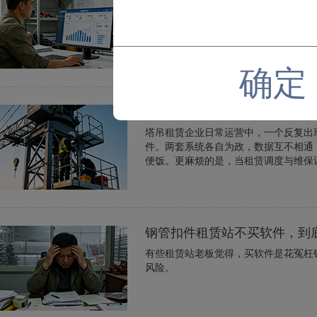
开建材租赁站的朋友，十有八九都是从
根扣件，几笔流水记下来，感觉账目清
的小账本，慢慢就变成了甩不掉的包袱。
确定
塔吊租赁和维护一体化系统管
塔吊租赁企业日常运营中，一个反复出
件。两套系统各自为政，数据互不相通
便饭。更麻烦的是，当租赁调度与维保记
钢管扣件租赁站不买软件，到
有些租赁站老板觉得，买软件是花冤枉
风险。