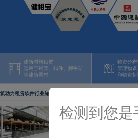
建筑材料租赁
物资分布
适用于钢管、扣件、脚手架
管理物资
等建筑周材
和物资折
筑动力租赁软件行业知识
检测到您是
建材租赁企业快速发展的制胜
建材租赁企业快速发展的制胜法宝