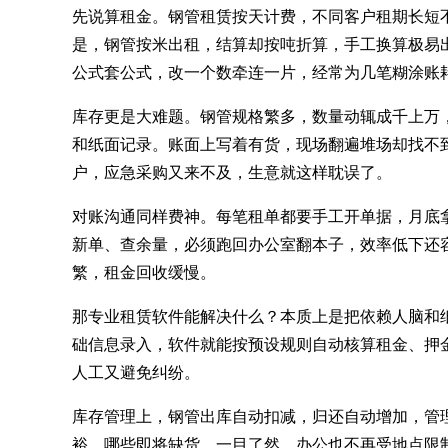
先说算租金。钢管租赁按天计费，不同客户租期长短
是，钢管按米出租，结算却按吨折算，手工换算极易出
公式套公式，改一个数牵连一片，经常为几笔糊涂账
库存更是大难题。钢管规格繁多，数量动辄成千上万
和纸面记录。账面上写着有货，现场翻遍堆场却找不
户，应急采购又来不及，生意就这样耽误了。
对账沟通同样费神。每笔租单都要手工开单据，月底
新单、查余量，必须跑回办公室翻本子，效率低下还
繁，租金回收缓慢。
那专业租赁软件能解决什么？本质上是把依赖人脑和
础信息录入，软件就能按预设规则自动核算租金、押
人工又避免纠纷。
库存管理上，钢管出库自动扣减，归还自动增加，管
裕、哪些即将缺货，一目了然。办公也不再受地点限