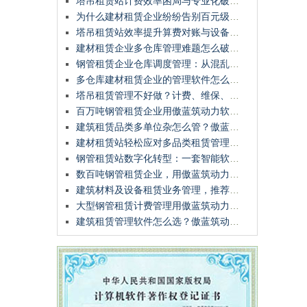
塔吊租赁站计费效率困局与专业化破局路径
为什么建材租赁企业纷纷告别百元级软件
塔吊租赁站效率提升算费对账与设备维护实用方法
建材租赁企业多仓库管理难题怎么破？实战经验分享
钢管租赁企业仓库调度管理：从混乱到有序的实战思路
多仓库建材租赁企业的管理软件怎么选？推荐傲蓝筑动力
塔吊租赁管理不好做？计费、维保、提醒三大顽疾，终于有解了
百万吨钢管租赁企业用傲蓝筑动力软件把业务管得明明白白
建筑租赁品类多单位杂怎么管？傲蓝筑动力一套软件全搞定
建材租赁站轻松应对多品类租赁管理，傲蓝筑动力软件来帮忙
钢管租赁站数字化转型：一套智能软件如何化解行业三大顽疾？
数百吨钢管租赁企业，用傲蓝筑动力软件管得更顺
建筑材料及设备租赁业务管理，推荐傲蓝筑动力软件
大型钢管租赁计费管理用傲蓝筑动力软件更省心
建筑租赁管理软件怎么选？傲蓝筑动力为何值得青睐