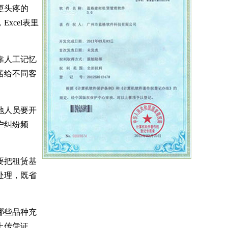
更头疼的
cel表里
靠人工记忆
诺给不同客
地人员要开
户纠纷频
要把租赁基
处理，既省
哪些品种充
上传凭证，