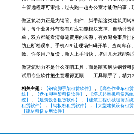
主管远程即可审批，过去跑一趟办公室才能做的事，
傲蓝筑动力正是为钢管、扣件、脚手架这类建筑周转
算，每个业务环节都有对应功能模块支撑。自动计费
单，双方都能看清每笔费用的来源，有效避免事后扯
防止断档误事。手机APP让现场扫码开单、查询库
致。许多用户反馈，新人上手很快，培训几天就能独
傲蓝筑动力不是什么花哨工具，而是踏实解决钢管租赁
试用专业软件把生意理得更顺——工具顺手了，精力
相关主题：
【钢管脚手架租赁软件】
，
【高空作业车租赁
统】
，
【盘扣脚手架租赁软件】
，
【塔式起重机租赁系统
统】
，
【建筑设备租赁软件】
，
【建筑工程机械租赁系统
租赁软件】
，
【钢板桩租赁软件】
，
【大型建筑设备租赁
【建材租赁专用软件】