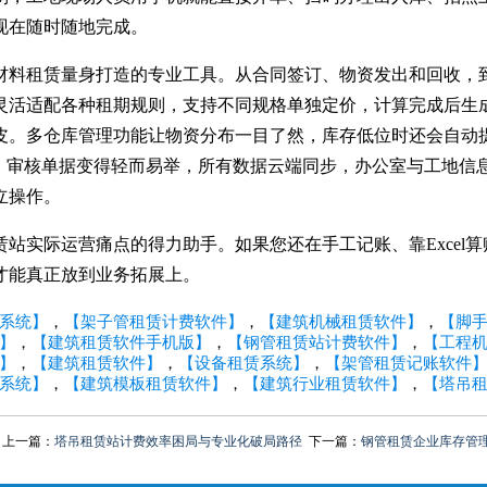
现在随时随地完成。
材料租赁量身打造的专业工具。从合同签订、物资发出和回收，
灵活适配各种租期规则，支持不同规格单独定价，计算完成后生
皮。多仓库管理功能让物资分布一目了然，库存低位时还会自动
存、审核单据变得轻而易举，所有数据云端同步，办公室与工地信
立操作。
站实际运营痛点的得力助手。如果您还在手工记账、靠Excel算
才能真正放到业务拓展上。
系统】
，
【架子管‌租赁计费软件】
，
【建筑机械租赁软件】
，
【脚
】
，
【建筑租赁软件手机版】
，
【钢管租赁站计费软件】
，
【工程
】
，
【建筑租赁软件】
，
【设备租赁系统】
，
【架管租赁记账软件
系统】
，
【建筑模板租赁软件】
，
【建筑行业租赁软件】
，
【塔吊
上一篇：
塔吊租赁站计费效率困局与专业化破局路径
下一篇：
钢管租赁企业库存管