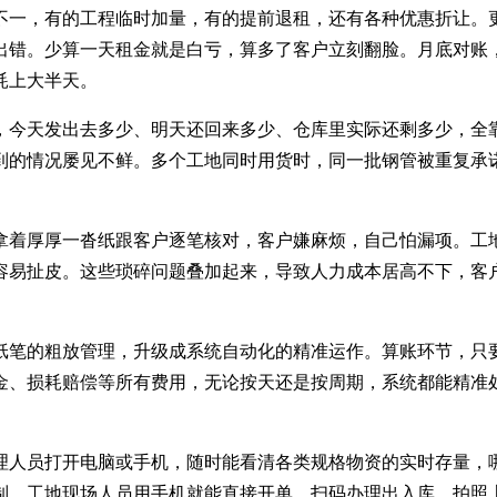
不一，有的工程临时加量，有的提前退租，还有各种优惠折让。
错。少算一天租金就是白亏，算多了客户立刻翻脸。月底对账，Ex
耗上大半天。
，今天发出去多少、明天还回来多少、仓库里实际还剩多少，全
到的情况屡见不鲜。多个工地同时用货时，同一批钢管被重复承
拿着厚厚一沓纸跟客户逐笔核对，客户嫌麻烦，自己怕漏项。工
容易扯皮。这些琐碎问题叠加起来，导致人力成本居高不下，客
纸笔的粗放管理，升级成系统自动化的精准运作。算账环节，只
金、损耗赔偿等所有费用，无论按天还是按周期，系统都能精准
理人员打开电脑或手机，随时能看清各类规格物资的实时存量，
制，工地现场人员用手机就能直接开单、扫码办理出入库、拍照