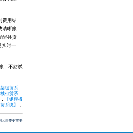
到费用结
成清晰账
提醒补货，
息实时一
账，不妨试
手架租赁系
机械租赁系
】
，
【钢模板
租赁系统】
，
理比算费更重要